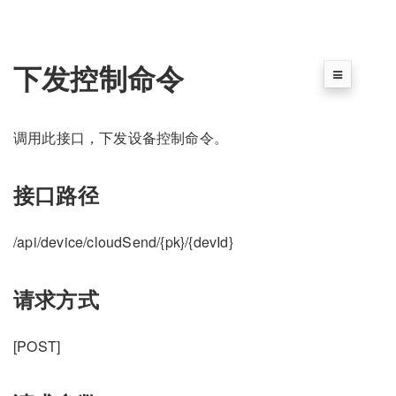
下发控制命令
调用此接口，下发设备控制命令。
接口路径
/api/device/cloudSend/{pk}/{devId}
请求方式
[POST]