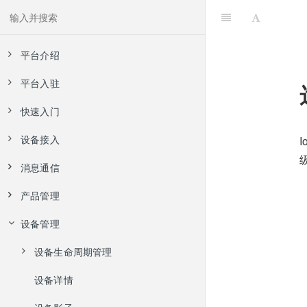
产品架构
平台介绍
平台入驻
产品背景
快速入门
产品架构
注册登录
设备接入
产品特点
实名认证
业务使用全流程
消息通信
产品优势
使用模拟器体验全流程
创建产品
产品管理
边缘网关
使用Postman模拟应用接入
创建设备
服务端订阅
设备管理
设备和应用接入
消息通信Topic
规则引擎
物模型
创建单个设备
部分应用案例
物模型
规则引擎推送实例
数据解析
设备生命周期管理
批量创建设备
产品Topic类
添加协议参数
名词解释
数据解析
远程配置
设备详情
设备Topic类
添加协议命令
创建单个设备