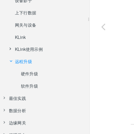
使用限制
在线调试
设备影子
批量创建设备
使用开放协议自主接入
上下行数据
设备导出
网关与设备
MQTT协议接入
禁用启用与删除
KLink
CoAP协议接入
使用MQTT.fx接入
KLink使用示例
LwM2M协议接入
使用SDK接入
远程升级
KLink普通设备使用示例
HTTP协议接入
KLink网关与子设备使用示例
硬件升级
NB运营商设备接入
软件升级
最佳实践
数据分析
CoAP设备接入
边缘网关
MQTT网关和子设备接入
地理分析